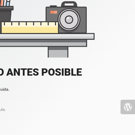
 ANTES POSIBLE
uida.
ute.