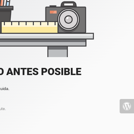
 ANTES POSIBLE
uida.
ute.