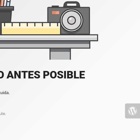
 ANTES POSIBLE
uida.
ute.