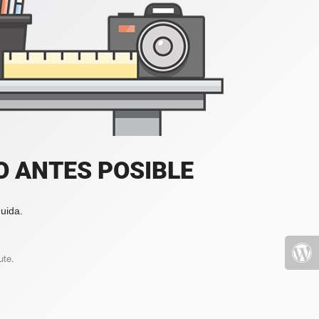
 ANTES POSIBLE
uida.
ute.