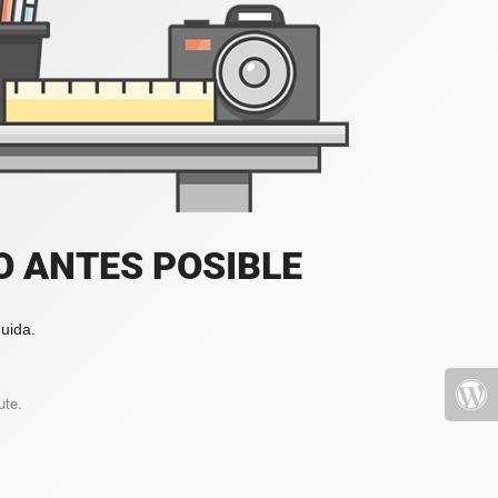
 ANTES POSIBLE
uida.
ute.