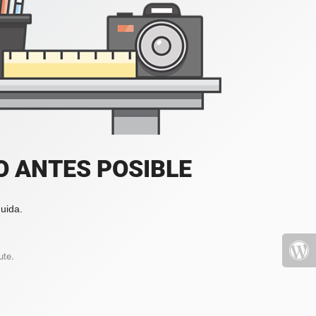
 ANTES POSIBLE
uida.
ute.