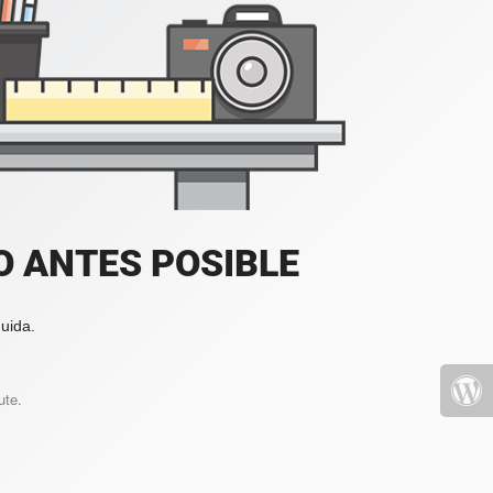
 ANTES POSIBLE
uida.
ute.