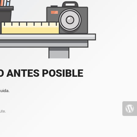
 ANTES POSIBLE
uida.
ute.