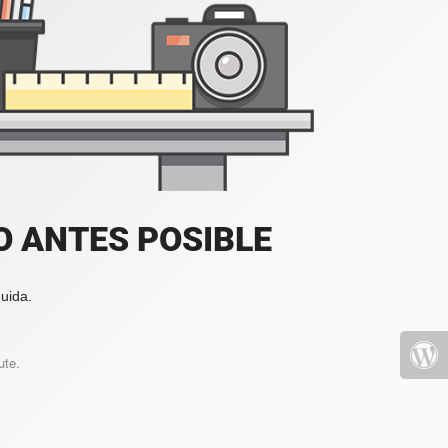
 ANTES POSIBLE
uida.
ute.