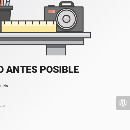
 ANTES POSIBLE
uida.
ute.