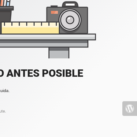
 ANTES POSIBLE
uida.
ute.